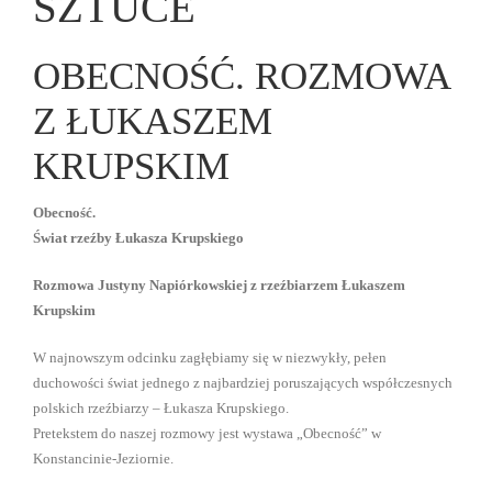
SZTUCE
OBECNOŚĆ. ROZMOWA
Z ŁUKASZEM
KRUPSKIM
Obecność.
Świat rzeźby Łukasza Krupskiego
Rozmowa Justyny Napiórkowskiej z rzeźbiarzem Łukaszem
Krupskim
W najnowszym odcinku zagłębiamy się w niezwykły, pełen
duchowości świat jednego z najbardziej poruszających współczesnych
polskich rzeźbiarzy – Łukasza Krupskiego.
Pretekstem do naszej rozmowy jest wystawa „Obecność” w
Konstancinie-Jeziornie.