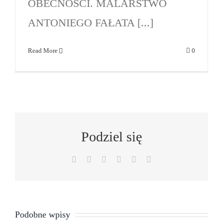
OBECNOŚCI. MALARSTWO
ANTONIEGO FAŁATA [...]
Read More
0
Podziel się
Facebook
X
LinkedIn
WhatsApp
Pinterest
Email
Rozmowy
Podobne wpisy