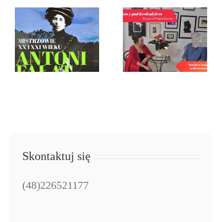
o sztuce.
Rozmowy
Ślady
pod
obecności.
Krokodylem.
Malarstwo
Krzysztof
Antoniego
Napiórkowski
Fałata
Skontaktuj się
(48)226521177