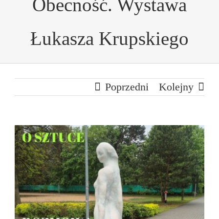
Obecność. Wystawa
Łukasza Krupskiego
Poprzedni
Kolejny
Pokaż
większy
obrazek