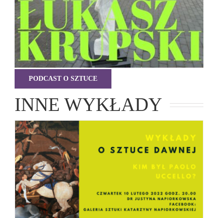
PODCAST O SZTUCE
INNE WYKŁADY
O sztuce. Paolo Uccello
Podcasty