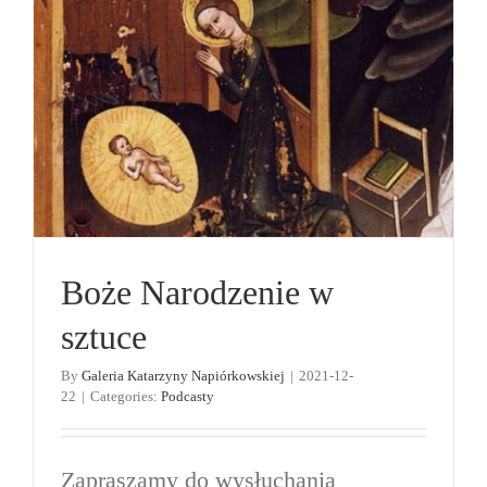
Boże Narodzenie w sztuce
Podcasty
Boże Narodzenie w
sztuce
By
Galeria Katarzyny Napiórkowskiej
|
2021-12-
22
|
Categories:
Podcasty
Zapraszamy do wysłuchania