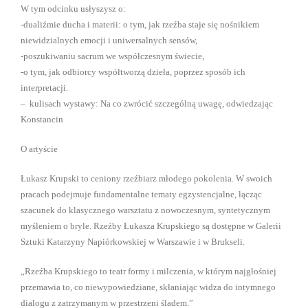
W tym odcinku usłyszysz o:
-dualiźmie ducha i materii: o tym, jak rzeźba staje się nośnikiem
niewidzialnych emocji i uniwersalnych sensów,
-poszukiwaniu sacrum we współczesnym świecie,
-o tym, jak odbiorcy współtworzą dzieła, poprzez sposób ich
interpretacji.
– kulisach wystawy: Na co zwrócić szczególną uwagę, odwiedzając
Konstancin
O artyście
Łukasz Krupski to ceniony rzeźbiarz młodego pokolenia. W swoich
pracach podejmuje fundamentalne tematy egzystencjalne, łącząc
szacunek do klasycznego warsztatu z nowoczesnym, syntetycznym
myśleniem o bryle. Rzeźby Łukasza Krupskiego są dostępne w Galerii
Sztuki Katarzyny Napiórkowskiej w Warszawie i w Brukseli.
„Rzeźba Krupskiego to teatr formy i milczenia, w którym najgłośniej
przemawia to, co niewypowiedziane, skłaniając widza do intymnego
dialogu z zatrzymanym w przestrzeni śladem.”